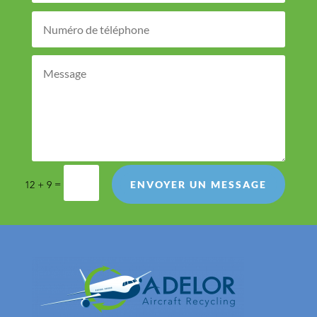
=
12 + 9
ENVOYER UN MESSAGE